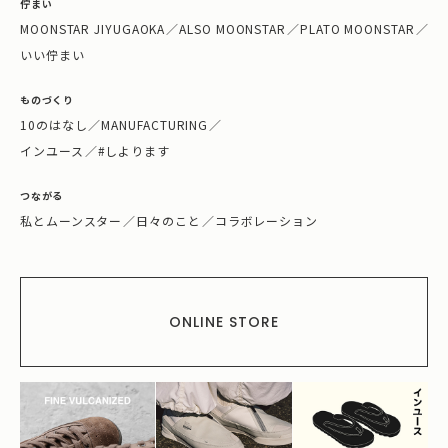
佇まい
MOONSTAR JIYUGAOKA
／
ALSO MOONSTAR
／
PLATO MOONSTAR
／
いい佇まい
ものづくり
10のはなし
／
MANUFACTURING
／
インユース
／
#しよります
つながる
私とムーンスター
／
日々のこと
／
コラボレーション
ONLINE STORE