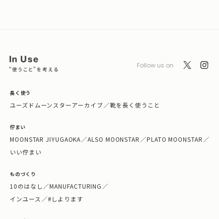
Follow us on
長く使う
ユーズドムーンスターアーカイブ
／
靴を長く使うこと
佇まい
MOONSTAR JIYUGAOKA
／
ALSO MOONSTAR
／
PLATO MOONSTAR
／
いい佇まい
ものづくり
10のはなし
／
MANUFACTURING
／
インユース
／
#しよります