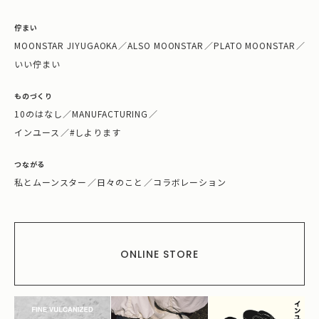
佇まい
MOONSTAR JIYUGAOKA
／
ALSO MOONSTAR
／
PLATO MOONSTAR
／
いい佇まい
ものづくり
10のはなし
／
MANUFACTURING
／
インユース
／
#しよります
つながる
私とムーンスター
／
日々のこと
／
コラボレーション
ONLINE STORE