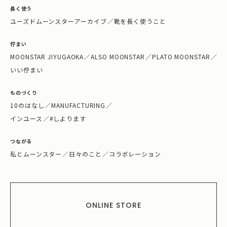
長く使う
ユーズドムーンスターアーカイブ
／
靴を長く使うこと
佇まい
MOONSTAR JIYUGAOKA
／
ALSO MOONSTAR
／
PLATO MOONSTAR
／
いい佇まい
ものづくり
10のはなし
／
MANUFACTURING
／
インユース
／
#しよります
つながる
私とムーンスター
／
日々のこと
／
コラボレーション
ONLINE STORE