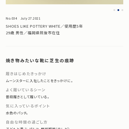
No.034 July 27.2021
SHOES LIKE POTTERY WHITE／使用歴5年
29歳 男性／福岡県筑後市在住
焼き物みたいな靴に芝生の痕跡
履きはじめたきっかけ
ムーンスターに入社したことをきっかけに。
よく履いているシーン
普段履きとして履いている。
気に入っているポイント
水色のパッチ。
自由な時間の過ごし方
子どもと遊ぶ。ゴルフ。野球観戦（テレビ）。