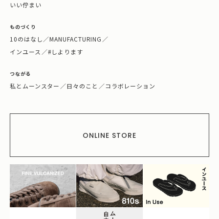
いい佇まい
ものづくり
10のはなし
／
MANUFACTURING
／
インユース
／
#しよります
つながる
私とムーンスター
／
日々のこと
／
コラボレーション
ONLINE STORE