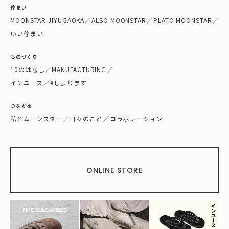
佇まい
MOONSTAR JIYUGAOKA
／
ALSO MOONSTAR
／
PLATO MOONSTAR
／
いい佇まい
ものづくり
10のはなし
／
MANUFACTURING
／
インユース
／
#しよります
つながる
私とムーンスター
／
日々のこと
／
コラボレーション
ONLINE STORE