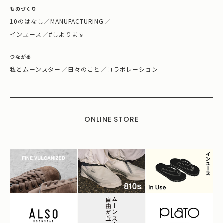
ものづくり
10のはなし
／
MANUFACTURING
／
インユース
／
#しよります
つながる
私とムーンスター
／
日々のこと
／
コラボレーション
ONLINE STORE