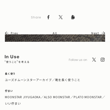
Share
Prev
All
Next
Follow us on
長く使う
ユーズドムーンスターアーカイブ
／
靴を長く使うこと
佇まい
MOONSTAR JIYUGAOKA
／
ALSO MOONSTAR
／
PLATO MOONSTAR
／
いい佇まい