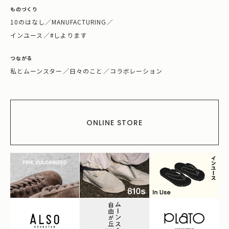
ものづくり
10のはなし
／
MANUFACTURING
／
インユース
／
#しよります
つながる
私とムーンスター
／
日々のこと
／
コラボレーション
ONLINE STORE