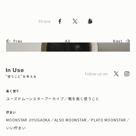
Share
Prev
All
Next
Follow us on
長く使う
ユーズドムーンスターアーカイブ
／
靴を長く使うこと
佇まい
MOONSTAR JIYUGAOKA
／
ALSO MOONSTAR
／
PLATO MOONSTAR
／
いい佇まい