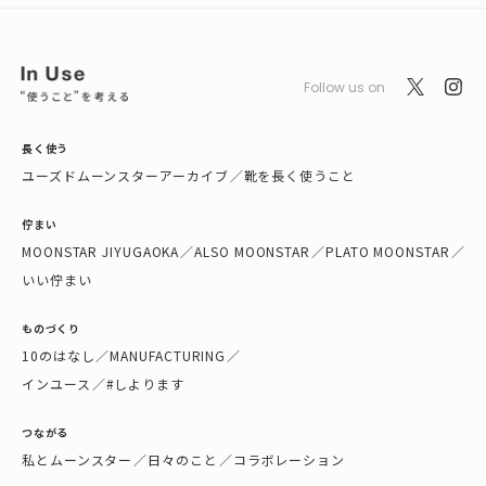
Follow us on
長く使う
ユーズドムーンスターアーカイブ
／
靴を長く使うこと
佇まい
MOONSTAR JIYUGAOKA
／
ALSO MOONSTAR
／
PLATO MOONSTAR
／
いい佇まい
ものづくり
10のはなし
／
MANUFACTURING
／
インユース
／
#しよります
つながる
私とムーンスター
／
日々のこと
／
コラボレーション