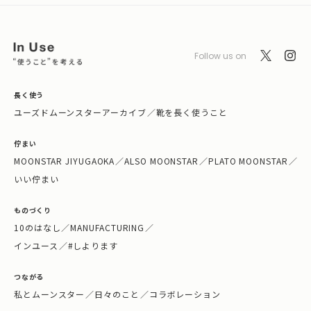
Follow us on
長く使う
ユーズドムーンスターアーカイブ
／
靴を長く使うこと
佇まい
MOONSTAR JIYUGAOKA
／
ALSO MOONSTAR
／
PLATO MOONSTAR
／
いい佇まい
ものづくり
10のはなし
／
MANUFACTURING
／
インユース
／
#しよります
つながる
私とムーンスター
／
日々のこと
／
コラボレーション