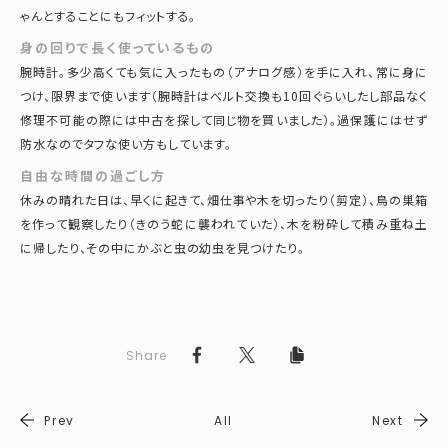
ゃんとすることにもフィットする。
身の回りで長く使っているもの
腕時計。多少高くても気に入ったもの（アナログ感）を手に入れ、常に身に
つけ、限界まで使います（腕時計はべルト交換も10回ぐらいしたし部品なく
修理不可能の際には中古を探して同じ物を買いました）。過保護にはせず
防水なのでタフな使い方もしています。
自由な時間の過ごし方
休みの晴れた日は、早くに起きて、畑仕事や木を切ったり（剪定）、鳥の巣箱
を作って観察したり（きのう蛇に襲われていた）、木を粉砕して積み重ね土
に帰したり、その中にかぶと虫の幼虫を見つけたり。
Share
Prev
All
Next