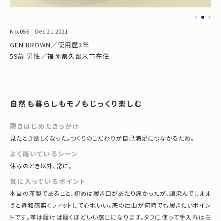
No.056 Dec 21.2021
GEN BROWN／使用歴3年
59歳 男性／福岡県久留米市在住
自然も暮らしもモノもじっくり楽しむ
履きはじめたきっかけ
見たとき欲しくなった。つくりのこだわりが自己満足につながるため。
よく履いているシーン
休みのとき以外、常に。
気に入っているポイント
本当の革製であること、初めは履き口があたり痛かったが、馴染んでしまま
うと違和感無くフィットして心地いい。底の屈曲が何時でも履きたいボイン
トです。革は履けぱ履くほどいい感じになります。タフに使って手入れはち