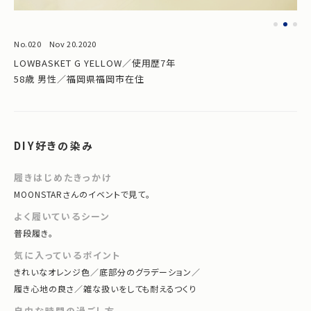
No.020 Nov 20.2020
LOWBASKET G YELLOW／使用歴7年
58歳 男性／福岡県福岡市在住
DIY好きの染み
履きはじめたきっかけ
MOONSTARさんのイベントで見て。
よく履いているシーン
普段履き。
気に入っているポイント
きれいなオレンジ色／底部分のグラデーション／
履き心地の良さ／雑な扱いをしても耐えるつくり
自由な時間の過ごし方