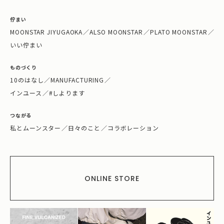
佇まい
MOONSTAR JIYUGAOKA
／
ALSO MOONSTAR
／
PLATO MOONSTAR
／
いい佇まい
ものづくり
10のはなし
／
MANUFACTURING
／
インユース
／
#しよります
つながる
私とムーンスター
／
日々のこと
／
コラボレーション
ONLINE STORE