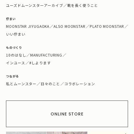
ユーズドムーンスターアーカイブ
／
靴を長く使うこと
佇まい
MOONSTAR JIYUGAOKA
／
ALSO MOONSTAR
／
PLATO MOONSTAR
／
いい佇まい
ものづくり
10のはなし
／
MANUFACTURING
／
インユース
／
#しよります
つながる
私とムーンスター
／
日々のこと
／
コラボレーション
ONLINE STORE