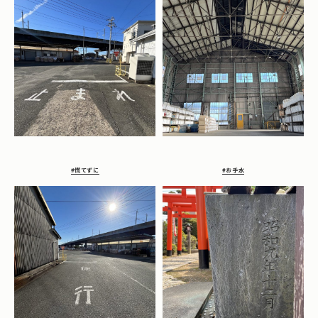
#慌てずに
#お手水