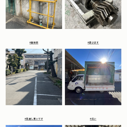
#屋根影
#運びます
#見通し悪いです
#広い