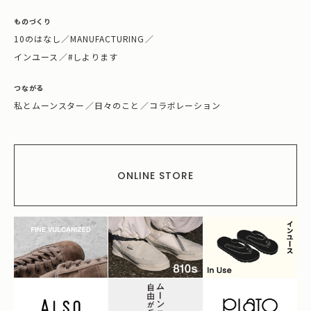
ものづくり
10のはなし
／
MANUFACTURING
／
インユース
／
#しよります
つながる
私とムーンスター
／
日々のこと
／
コラボレーション
ONLINE STORE