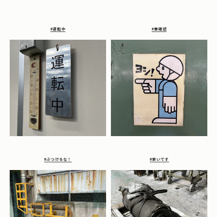
#運転中
#要確認
#ぶつけるな！
#重いです