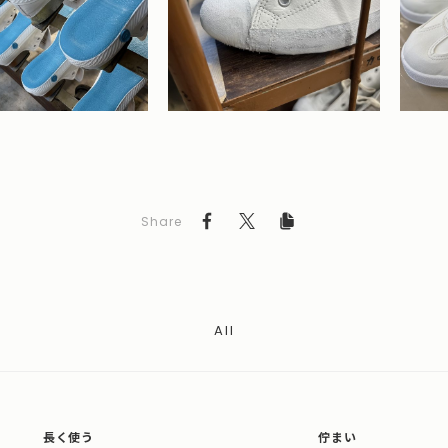
Share
All
長く使う
佇まい