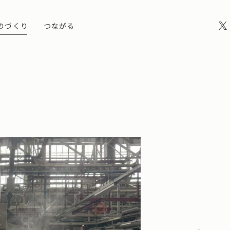
のづくり
つながる
MOONSTAR JIYUGAOKA
ユーズドムーンスターアーカイブ
10のはなし
私とムーンスター
MANUFACTU
日々の
いい佇まい