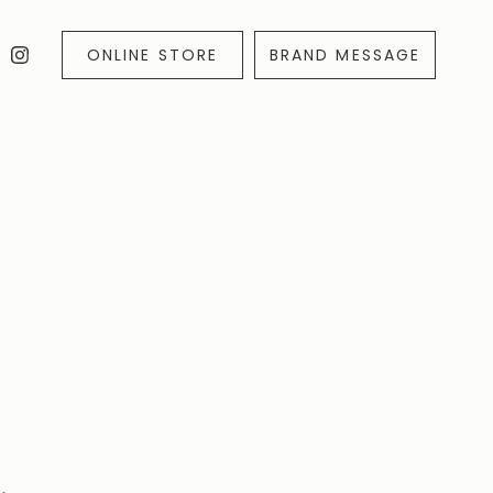
ONLINE STORE
BRAND MESSAGE
ALSO MOONSTAR
PLATO MOONSTAR
RING
こと
靴を長く使うこと
コラボレーション
インユース
#しよります