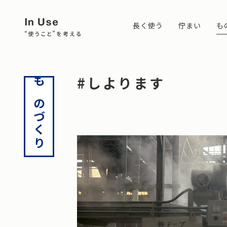
長く使う
佇まい
も
長く使う
佇まい
ものづくり
つながる
#しよります
ものづくり
丈夫で使い心地がいいものを、長く使う。
ムーンスターでは、佇まいという言葉をよく使います。
使われてこそ価値のあるものづくり。使う人、使う環境、
人と人がつながる。ものとものがつながる。
この考え方を深め、豊かな暮らしのヒントを見つけていきます。
私たちの視線を通して、様々な佇まいを共有していきます。
必要性や必然性から生まれるものづくりを考えていきます。
つながることで見えてくる共通点や示唆を大切にしていきます。