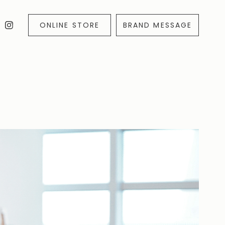
ONLINE STORE
BRAND MESSAGE
ALSO MOONSTAR
PLATO MOONSTAR
RING
こと
靴を長く使うこと
コラボレーション
インユース
#しよります