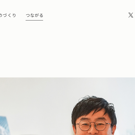
のづくり
つながる
MOONSTAR JIYUGAOKA
ユーズドムーンスターアーカイブ
10のはなし
私とムーンスター
MANUFACTU
日々の
いい佇まい