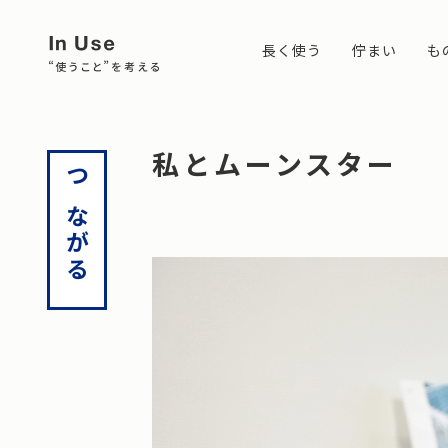
長く使う
佇まい
も
長く使う
佇まい
ものづくり
つながる
私とムーンスター
つながる
丈夫で使い心地がいいものを、長く使う。
ムーンスターでは、佇まいという言葉をよく使います。
使われてこそ価値のあるものづくり。使う人、使う環境、
人と人がつながる。ものとものがつながる。
この考え方を深め、豊かな暮らしのヒントを見つけていきます。
私たちの視線を通して、様々な佇まいを共有していきます。
必要性や必然性から生まれるものづくりを考えていきます。
つながることで見えてくる共通点や示唆を大切にしていきます。